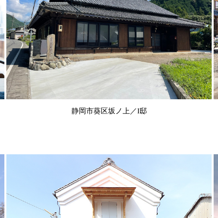
静岡市葵区坂ノ上／I邸