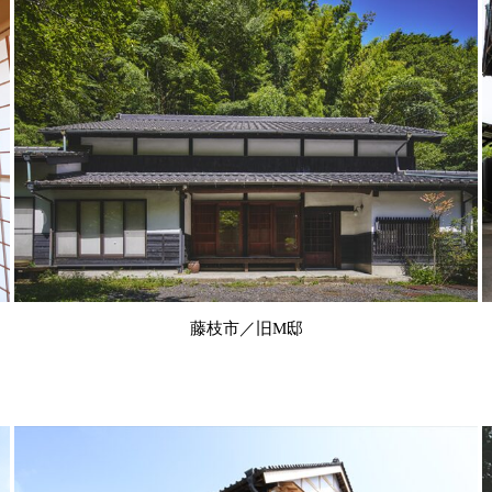
藤枝市／旧M邸