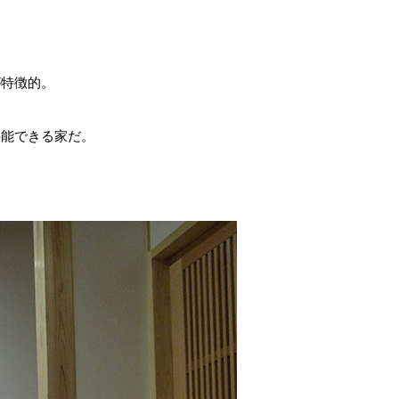
が特徴的。
、
堪能できる家だ。