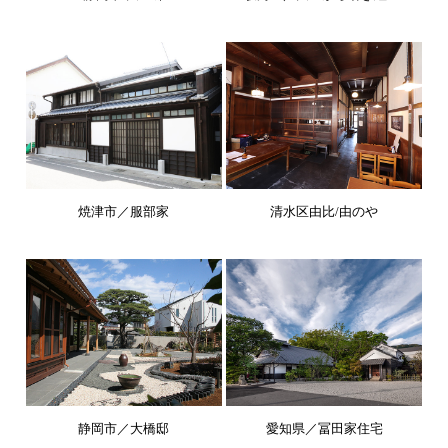
焼津市／服部家
清水区由比/由のや
静岡市／大橋邸
愛知県／冨田家住宅