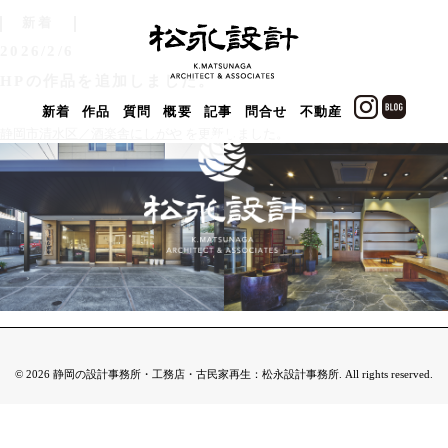
新着
2026/2/6
HPの作品を追加しました。
新着
作品
質問
概要
記事
問合せ
不動産
静岡市清水区／酒楽舎にしがや
を更新しました。
© 2026 静岡の設計事務所・工務店・古民家再生：松永設計事務所. All rights reserved.